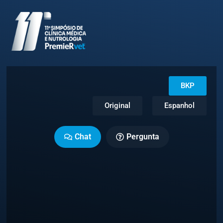
BKP
Original
Espanhol
Chat
Pergunta