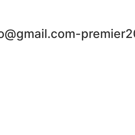
go@gmail.com-premier