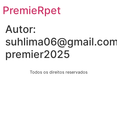
PremieRpet
Autor:
suhlima06@gmail.co
premier2025
Todos os direitos reservados