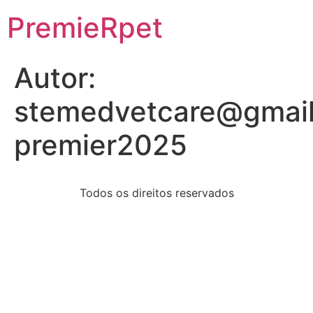
PremieRpet
Autor:
stemedvetcare@gmai
premier2025
Todos os direitos reservados