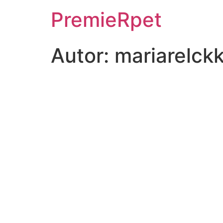
PremieRpet
Autor:
mariarelc