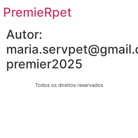
PremieRpet
Autor:
maria.servpet@gmail
premier2025
Todos os direitos reservados