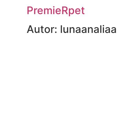
PremieRpet
Autor:
lunaanalia