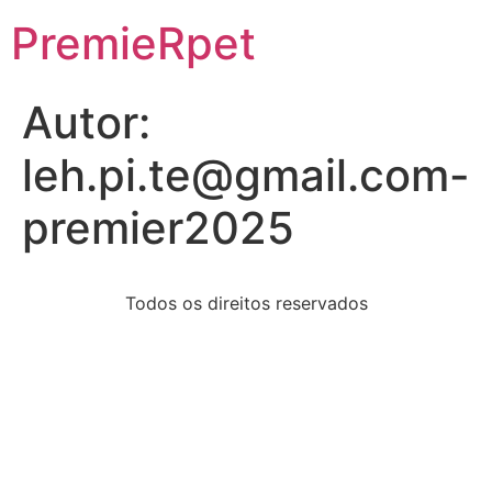
PremieRpet
Autor:
leh.pi.te@gmail.com-
premier2025
Todos os direitos reservados