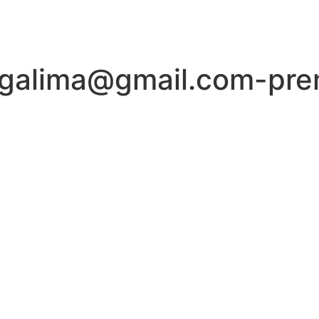
agalima@gmail.com-pr