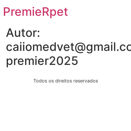
PremieRpet
Autor:
caiiomedvet@gmail.c
premier2025
Todos os direitos reservados