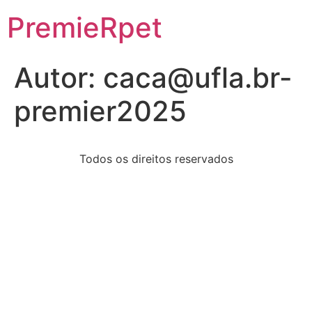
PremieRpet
Autor:
caca@ufla.br-
premier2025
Todos os direitos reservados