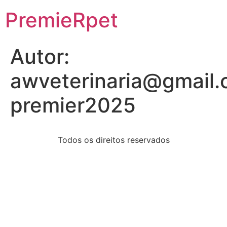
PremieRpet
Autor:
awveterinaria@gmail
premier2025
Todos os direitos reservados