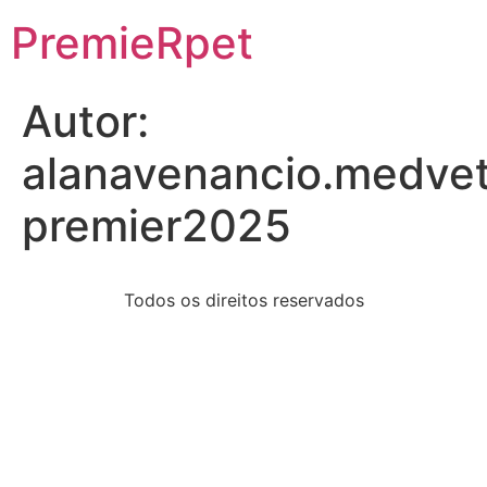
PremieRpet
Autor:
alanavenancio.medve
premier2025
Todos os direitos reservados